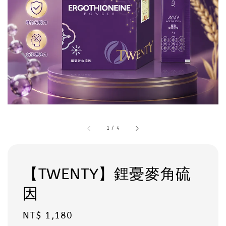
1
/
4
【TWENTY】鋰憂麥角硫
因
Regular
NT$ 1,180