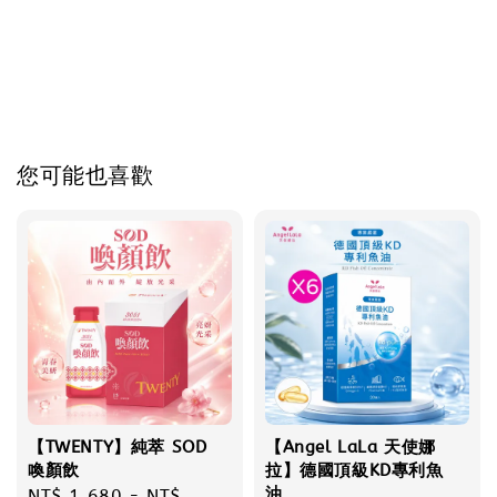
您可能也喜歡
【TWENTY】純萃 SOD
【Angel LaLa 天使娜
喚顏飲
拉】德國頂級KD專利魚
油
Regular
NT$ 1,680
-
NT$