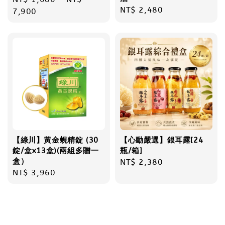
Regular
NT$ 2,480
price
7,900
price
【綠川】黃金蜆精錠 (30
【心動嚴選】銀耳露[24
錠/盒x13盒)(兩組多贈一
瓶/箱]
盒）
Regular
NT$ 2,380
Regular
NT$ 3,960
price
price