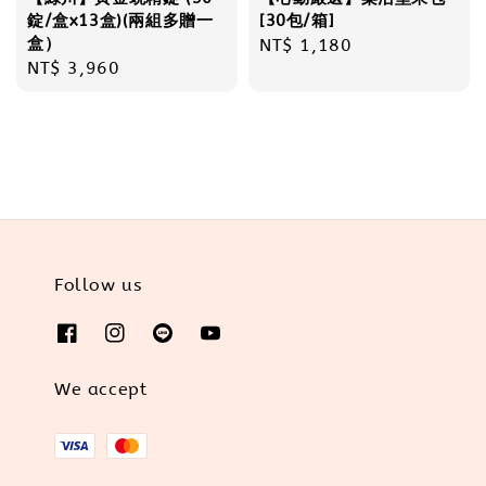
錠/盒x13盒)(兩組多贈一
[30包/箱]
盒）
Regular
NT$ 1,180
Regular
NT$ 3,960
price
price
Follow us
We accept