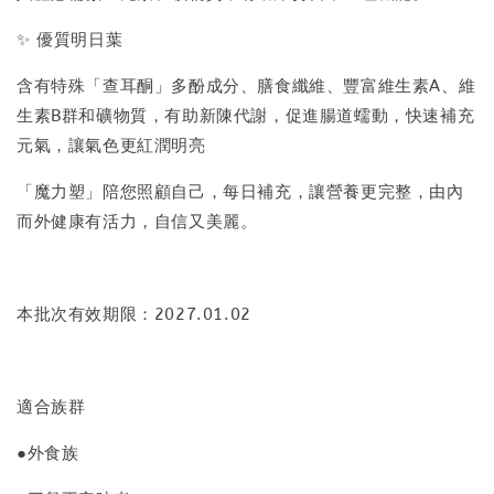
✨ 優質明日葉
含有特殊「查耳酮」多酚成分、膳食纖維、豐富維生素A、維
生素B群和礦物質，有助新陳代謝，促進腸道蠕動，快速補充
元氣，讓氣色更紅潤明亮
「魔力塑」陪您照顧自己，每日補充，讓營養更完整，由內
而外健康有活力，自信又美麗。
本批次有效期限：2027.01.02
適合族群
●外食族