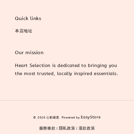
Quick links
本店地址
Our mission
Heart Selection is dedicated to bringing you
the most trusted, locally inspired essentials.
EasyStore
© 2026 心動嚴選. Powered by
服務條款
隱私政策
退款政策
|
|