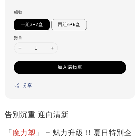
price
組數
一組3+2盒
兩組6+6盒
數量
加入購物車
分享
告別沉重 迎向清新
「
魔力塑
」 – 魅力升級 !! 夏日特別企