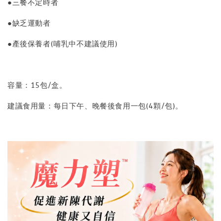
●三餐不定時者
●缺乏運動者
●產後保養者(哺乳中不建議使用)
容量：15包/盒。
建議食用量：每日下午、晚餐後食用一包(4顆/包)。