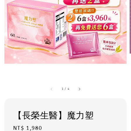
1
/
4
【長榮生醫】魔力塑
Regular
NT$ 1,980