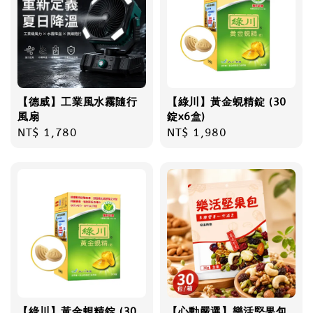
【德威】工業風水霧隨行
【綠川】黃金蜆精錠 (30
風扇
錠x6盒)
Regular
NT$ 1,780
Regular
NT$ 1,980
price
price
【綠川】黃金蜆精錠 (30
【心動嚴選】樂活堅果包