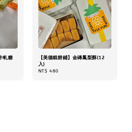
牛軋糖
【美德糕餅鋪】金磚鳳梨酥(12
入)
Regular
NT$ 480
price