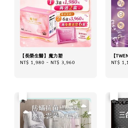
【長榮生醫】魔力塑
【TWE
Regular
NT$ 1,980
-
NT$ 3,960
Regula
NT$ 1,
price
price
售完
優惠
售完