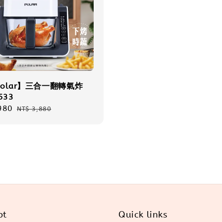
olar】三合一翻轉氣炸
533
980
Regular
NT$ 3,880
price
pt
Quick links