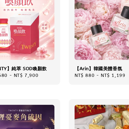
NTY】純萃 SOD喚顏飲
【Arin】韓國美體香氛
r
680
-
NT$ 7,900
Regular
NT$ 880
-
NT$ 1,199
price