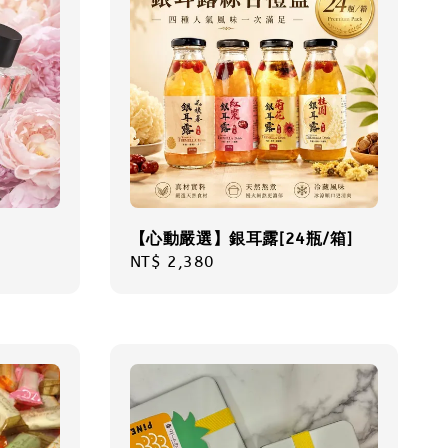
【心動嚴選】銀耳露[24瓶/箱]
Regular
NT$ 2,380
price