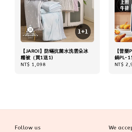
【JAROI】防蟎抗菌水洗雲朵冰
【普樂P
糯被（買1送1)
鍋PL-1
Regular
NT$ 1,098
Sale
NT$ 2,
price
price
Follow us
We acce