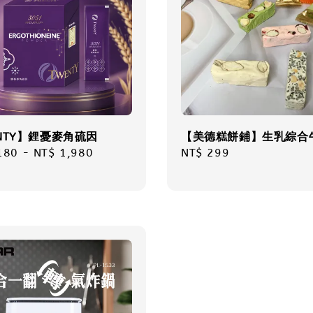
NTY】鋰憂麥角硫因
【美德糕餅鋪】生乳綜合
r
180
-
NT$ 1,980
Regular
NT$ 299
price